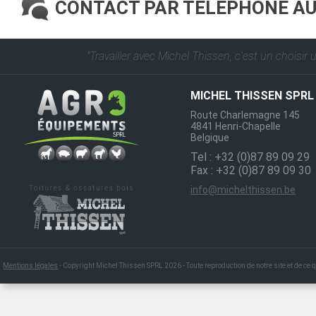
CONTACT PAR TELEPHONE A
"Travailler avec Michel Thissen, c'est un choisir 
MICHEL THISSEN SPRL
Route Charlemagne 145
4841 Henri-Chapelle
Belgique
Tel : +32 (0)87 89 09 29
Fax : +32 (0)87 89 09 30
info@michelthissen.be
Mentions légales
- Copyright Michel Thissen SPRL 2026 - Toute reproduction de notre site et de ce qui